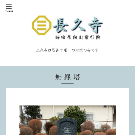
長久寺は所沢で唯一の時宗の寺です
無 縁 塔