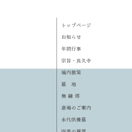
トップページ
お知らせ
年間行事
宗旨・長久寺
境内散策
墓 地
無 縁 塔
斎場のご案内
永代供養墓
四季の風景