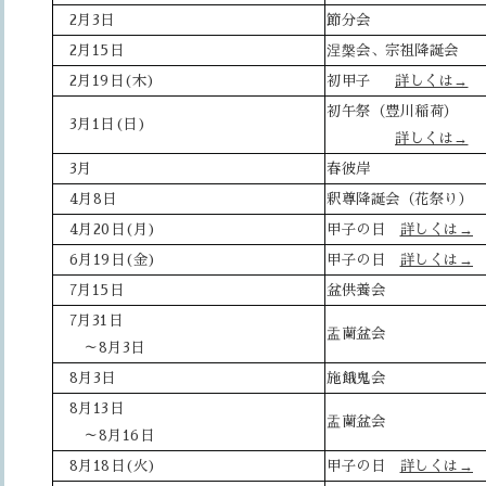
2月3日
節分会
2月15日
涅槃会、宗祖降誕会
2月19日(木)
初甲子
詳しくは→
初午祭（豊川稲荷）
3月1日(日)
詳しくは→
3月
春彼岸
4月8日
釈尊降誕会（花祭り）
4月20日(月)
甲子の日
詳しくは→
6月19日(金)
甲子の日
詳しくは→
7月15日
盆供養会
7月31日
盂蘭盆会
～8月3日
8月3日
施餓鬼会
8月13日
盂蘭盆会
～8月16日
8月18日(火)
甲子の日
詳しくは→