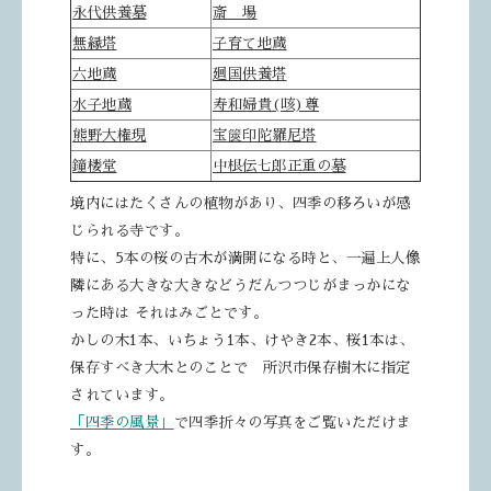
永代供養墓
斎 場
無縁塔
子育て地蔵
六地蔵
廻国供養塔
水子地蔵
寿和婦貴(咳)尊
熊野大権現
宝篋印陀羅尼塔
鐘楼堂
中根伝七郎正重の墓
境内にはたくさんの植物があり、四季の移ろいが感
じられる寺です。
特に、5本の桜の古木が満開になる時と、一遍上人像
隣にある大きな大きな
どうだんつつじがまっかにな
った時は それはみごとです。
かしの木1本、いちょう1本、けやき2本、桜1本は、
保存すべき大木とのことで 所沢市保存樹木に指定
されています。
「四季の風景」
で四季折々の写真をご覧いただけま
す。