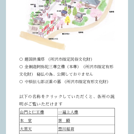
○ 廻国供養塔 （所沢市指定民俗文化財）
○ 金銅造阿弥陀三尊立像（本尊）（所沢市指定有形
文化財） 秘仏の為、公開しておりません
○ 中根伝七郎正重の墓 （所沢市指定有形文化財）
以下の名称をクリックしていただくと、各所の説
明がご覧いただけます
山門と仁王像
一遍上人像
本 堂
客 殿
大黒天
豊川稲荷